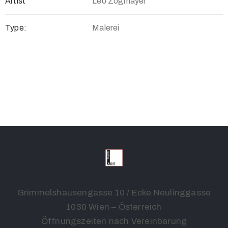
Artist
Leo Zogmayer
Type:
Malerei
Grimmelshausengasse 10 / Ecke Neulinggasse
1030 Wien – Österreich
Öffnungszeiten nach Vereinbarung