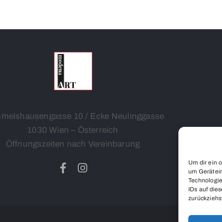
melshausengasse 10 / Ecke Neulinggasse
1030 Wien – Österreich
Öffnungszeiten nach Vereinbarung
Um dir ein 
um Gerätein
Technologie
IDs auf dies
zurückziehs