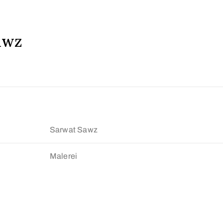
awz
Sarwat Sawz
Malerei