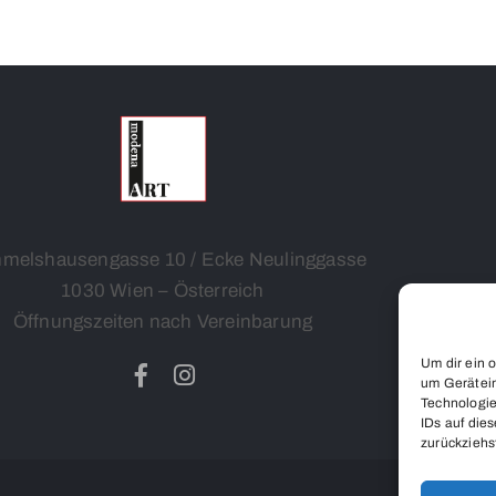
melshausengasse 10 / Ecke Neulinggasse
1030 Wien – Österreich
Öffnungszeiten nach Vereinbarung
Um dir ein 
um Gerätein
Technologie
IDs auf dies
zurückziehs